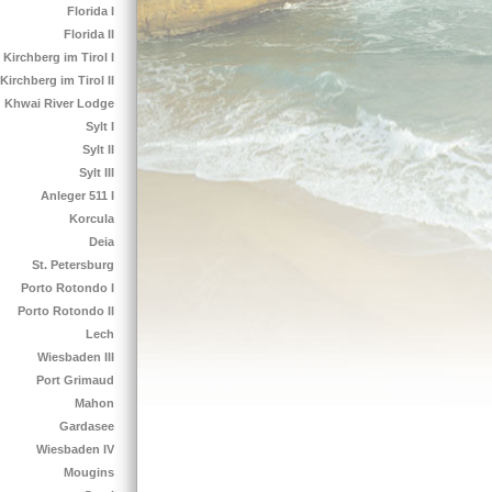
Florida I
Florida II
Kirchberg im Tirol I
Kirchberg im Tirol II
Khwai River Lodge
Sylt I
Sylt II
Sylt III
Anleger 511 I
Korcula
Deia
St. Petersburg
Porto Rotondo I
Porto Rotondo II
Lech
Wiesbaden III
Port Grimaud
Mahon
Gardasee
Wiesbaden IV
Mougins