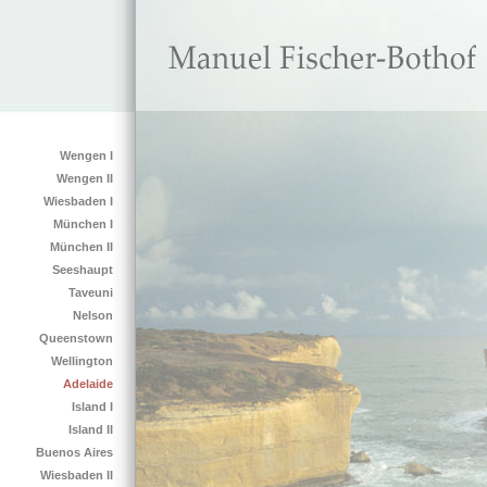
Wengen I
Wengen II
Wiesbaden I
München I
München II
Seeshaupt
Taveuni
Nelson
Queenstown
Wellington
Adelaide
Island I
Island II
Buenos Aires
Wiesbaden II