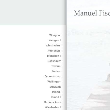
Wengen I
Wengen II
Wiesbaden I
München I
München II
Seeshaupt
Taveuni
Nelson
Queenstown
Wellington
Adelaide
Island I
Island II
Buenos Aires
Wiesbaden II