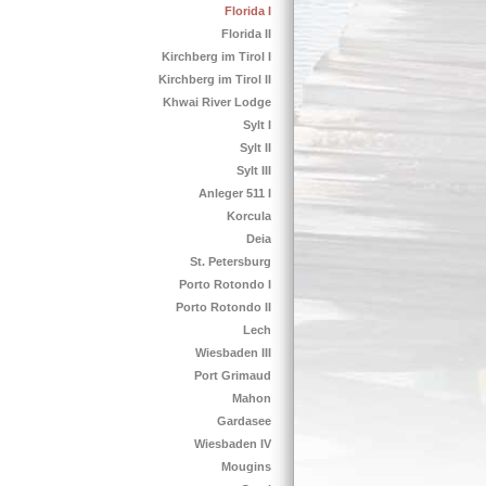
Florida I
Florida II
Kirchberg im Tirol I
Kirchberg im Tirol II
Khwai River Lodge
Sylt I
Sylt II
Sylt III
Anleger 511 I
Korcula
Deia
St. Petersburg
Porto Rotondo I
Porto Rotondo II
Lech
Wiesbaden III
Port Grimaud
Mahon
Gardasee
Wiesbaden IV
Mougins