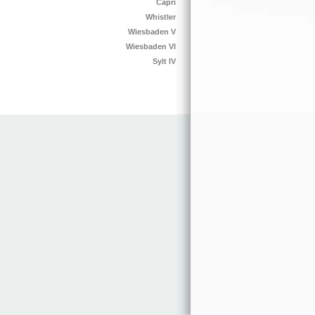
Capri
Whistler
Wiesbaden V
Wiesbaden VI
Sylt IV